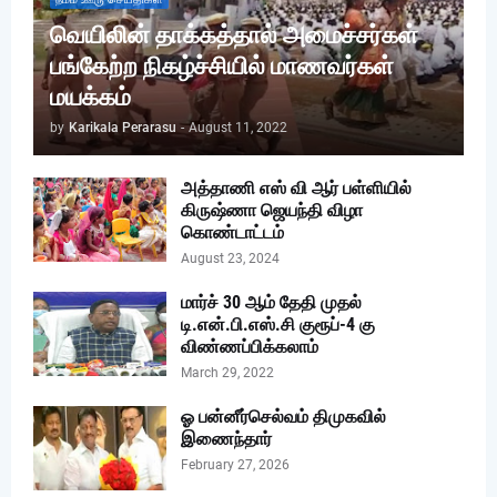
வெயிலின் தாக்கத்தால் அமைச்சர்கள்
பங்கேற்ற நிகழ்ச்சியில் மாணவர்கள்
மயக்கம்
by
Karikala Perarasu
-
August 11, 2022
அத்தாணி எஸ் வி ஆர் பள்ளியில்
கிருஷ்ணா ஜெயந்தி விழா
கொண்டாட்டம்
August 23, 2024
மார்ச் 30 ஆம் தேதி முதல்
டி.என்.பி.எஸ்.சி குரூப்-4 கு
விண்ணப்பிக்கலாம்
March 29, 2022
ஓ பன்னீர்செல்வம் திமுகவில்
இணைந்தார்
February 27, 2026