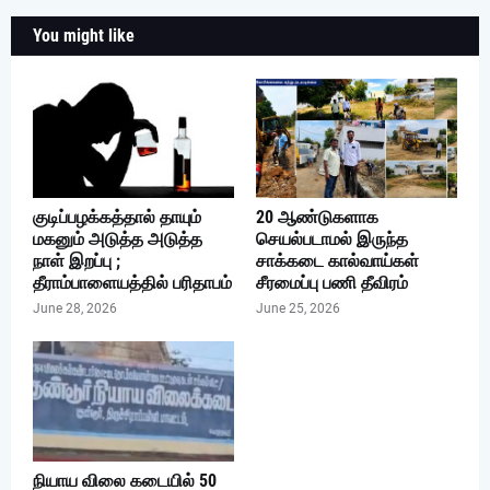
You might like
குடிப்பழக்கத்தால் தாயும்
20 ஆண்டுகளாக
மகனும் அடுத்த அடுத்த
செயல்படாமல் இருந்த
நாள் இறப்பு ;
சாக்கடை கால்வாய்கள்
தீராம்பாளையத்தில் பரிதாபம்
சீரமைப்பு பணி தீவிரம்
June 28, 2026
June 25, 2026
நியாய விலை கடையில் 50