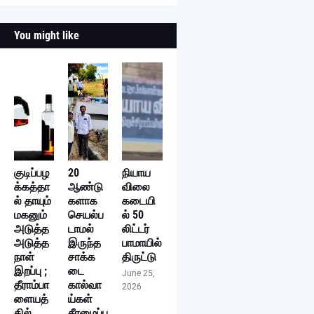
You might like
குடிப்பழ
20
நியாய
க்கத்தா
ஆண்டு
விலை
ல் தாயும்
களாக
கடையி
மகனும்
செயல்ப
ல் 50
அடுத்த
டாமல்
லிட்டர்
அடுத்த
இருந்த
பாமாயில்
நாள்
சாக்க
திருட்டு
இறப்பு ;
டை
June 25,
தீராம்பா
கால்வா
2026
ளையத்
ய்கள்
தில்
சீரமைப்பு