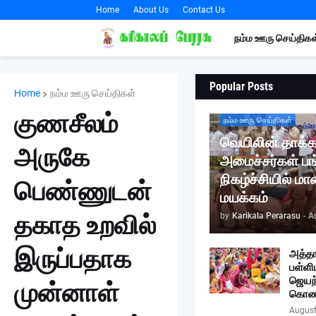
Home
About Us
Contact Us
நம்ம ஊரு செய்திகள
Popular Posts
Home
நம்ம ஊரு செய்திகள்
குணசீலம்
நம்ம ஊரு செய்திகள்
வெயிலின் தாக்க
அருகே
அமைச்சர்கள் பங
நிகழ்ச்சியில் ம
பெண்ணுடன்
மயக்கம்
தகாத உறவில்
by
Karikala Perarasu
-
A
இருப்பதாக
அத்தா
பள்ளி
ஜெயந்
முன்னாள்
கொண்
August