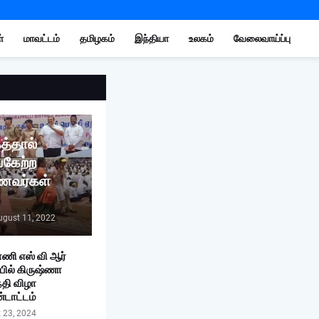
்
மாவட்டம்
தமிழகம்
இந்தியா
உலகம்
வேலைவாய்ப்பு
த்தால்
்கேற்ற
ாணவர்கள்
ugust 11, 2022
ணி எஸ் வி ஆர்
யில் கிருஷ்ணா
தி விழா
டாட்டம்
 23, 2024