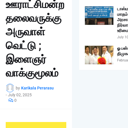
ஊராட்சிமன்ற
டாஸ்ம
மாதம் 
தலைவருக்கு
அரசா
நிர்வா
அருவாள்
உரிமை
July 1
வெட்டு ;
ஓ பன்
திமுக
இளைஞர்
Februa
வாக்குமூலம்
by
Karikala Perarasu
-
July 02, 2025
0