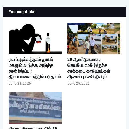
You might like
குடிப்பழக்கத்தால் தாயும்
20 ஆண்டுகளாக
மகனும் அடுத்த அடுத்த
செயல்படாமல் இருந்த
நாள் இறப்பு ;
சாக்கடை கால்வாய்கள்
தீராம்பாளையத்தில் பரிதாபம்
சீரமைப்பு பணி தீவிரம்
June 28, 2026
June 25, 2026
நியாய விலை கடையில் 50