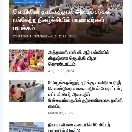
நம்ம ஊரு செய்திகள்
வெயிலின் தாக்கத்தால் அமைச்சர்கள்
பங்கேற்ற நிகழ்ச்சியில் மாணவர்கள்
மயக்கம்
by
Karikala Perarasu
-
August 11, 2022
அத்தாணி எஸ் வி ஆர் பள்ளியில்
கிருஷ்ணா ஜெயந்தி விழா
கொண்டாட்டம்
August 23, 2024
ோழங்கநல்லூர் ஏரிக்கு காவிரி உபரிநீர்
கொண்டுவர சாலை மறியல் போராட்டம் ;
வட்டாட்சியர் அமைதிப்
பேச்சுவார்தையில் தற்காளிகமாக தள்ளி
வைப்பு
March 02, 2026
நியாய விலை கடையில் 50 லிட்டர்
பாமாயில் திருட்டு