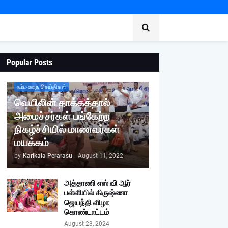
Popular Posts
நம்ம ஊரு செய்திகள்
வெயிலின் தாக்கத்தால்
அமைச்சர்கள் பங்கேற்ற
நிகழ்ச்சியில் மாணவர்கள்
மயக்கம்
by
Karikala Perarasu
-
August 11, 2022
அத்தாணி எஸ் வி ஆர்
பள்ளியில் கிருஷ்ணா
ஜெயந்தி விழா
கொண்டாட்டம்
August 23, 2024