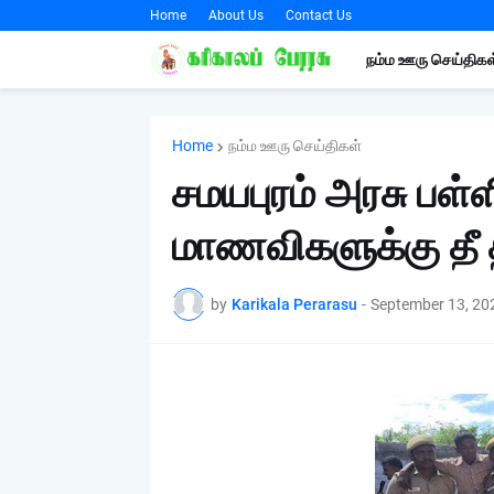
Home
About Us
Contact Us
நம்ம ஊரு செய்திகள
Home
நம்ம ஊரு செய்திகள்
சமயபுரம் அரசு பள
மாணவிகளுக்கு தீ த
by
Karikala Perarasu
-
September 13, 20