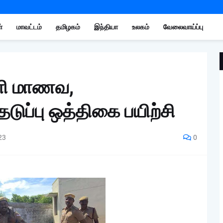
்
மாவட்டம்
தமிழகம்
இந்தியா
உலகம்
வேலைவாய்ப்பு
்ளி மாணவ,
டுப்பு ஒத்திகை பயிற்சி
23
0