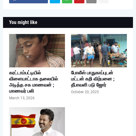
You might like
கரட்டாம்பட்டியில்
போலீஸ் பாதுகாப்புடன்
விளையாட்டாக தலையில்
மட்டன் கறி விற்பனை ;
அடித்த சக மாணவன் ;
தீபாவளி படு ஜோர்
மாணவர் பலி
October 20, 2025
March 13, 2026