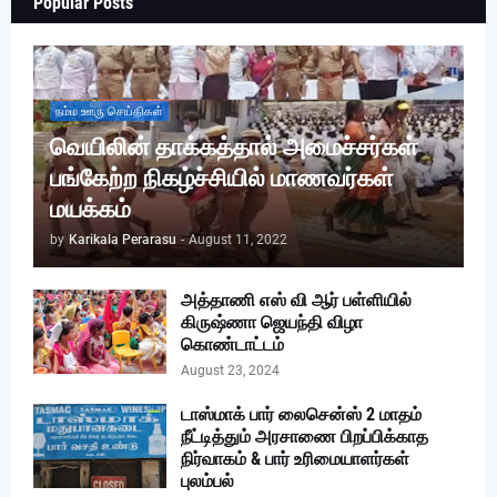
Popular Posts
நம்ம ஊரு செய்திகள்
வெயிலின் தாக்கத்தால் அமைச்சர்கள்
பங்கேற்ற நிகழ்ச்சியில் மாணவர்கள்
மயக்கம்
by
Karikala Perarasu
-
August 11, 2022
அத்தாணி எஸ் வி ஆர் பள்ளியில்
கிருஷ்ணா ஜெயந்தி விழா
கொண்டாட்டம்
August 23, 2024
டாஸ்மாக் பார் லைசென்ஸ் 2 மாதம்
நீட்டித்தும் அரசாணை பிறப்பிக்காத
நிர்வாகம் & பார் உரிமையாளர்கள்
புலம்பல்