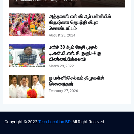
by
Karikala Perarasu
-
August 11, 2022
அத்தாணி எஸ் வி ஆர் பள்ளியில்
கிருஷ்ணா ஜெயந்தி விழா
கொண்டாட்டம்
August 23, 2024
மார்ச் 30 ஆம் தேதி முதல்
டி.என்.பி.எஸ்.சி குரூப்-4 கு
விண்ணப்பிக்கலாம்
March 29, 2022
ஓ பன்னீர்செல்வம் திமுகவில்
இணைந்தார்
February 27, 2026
Copyright © 2022
Tech Location BD.
All Right Reseved
Theme Developer
Blogger Templates