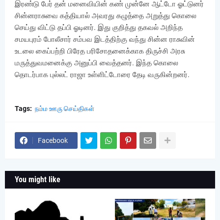
இரண்டு பேர் தன் மனைவியின் கண் முன்னே ஆட்டோ ஓட்டுனர்
சின்னராசுவை கத்தியால் அவரது கழுத்தை அறுத்து கொலை
செய்து விட்டு தப்பி ஓடினர். இது குறித்து தகவல் அறிந்த
சமயபுரம் போலீசார் சம்பவ இடத்திற்கு வந்து சின்ன ராசுவின்
உடலை கைப்பற்றி பிரேத பரிசோதனைக்காக திருச்சி அரசு
மருத்துவமனைக்கு அனுப்பி வைத்தனர். இந்த கொலை
தொடர்பாக புல்லட் ராஜா உள்ளிட்டோரை தேடி வருகின்றனர்.
Tags:
நம்ம ஊரு செய்திகள்
Facebook
You might like