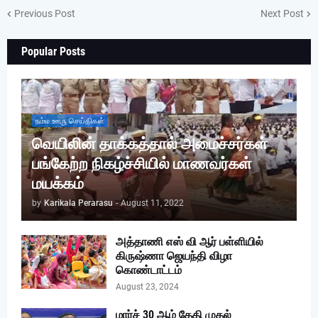
Previous Post
Next Post
Popular Posts
நம்ம ஊரு செய்திகள்
வெயிலின் தாக்கத்தால் அமைச்சர்கள்
பங்கேற்ற நிகழ்ச்சியில் மாணவர்கள்
மயக்கம்
by
Karikala Perarasu
-
August 11, 2022
அத்தாணி எஸ் வி ஆர் பள்ளியில்
கிருஷ்ணா ஜெயந்தி விழா
கொண்டாட்டம்
August 23, 2024
மார்ச் 30 ஆம் தேதி முதல்