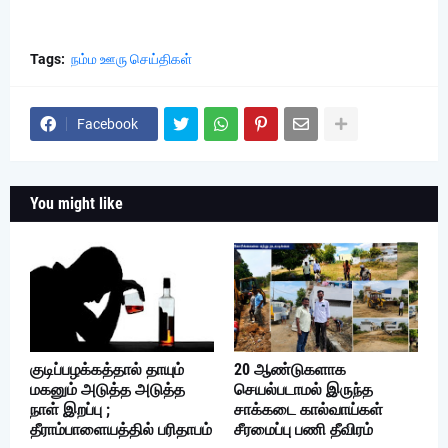
Tags:
நம்ம ஊரு செய்திகள்
Facebook
You might like
குடிப்பழக்கத்தால் தாயும்
20 ஆண்டுகளாக
மகனும் அடுத்த அடுத்த
செயல்படாமல் இருந்த
நாள் இறப்பு ;
சாக்கடை கால்வாய்கள்
தீராம்பாளையத்தில் பரிதாபம்
சீரமைப்பு பணி தீவிரம்