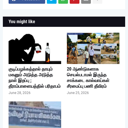
You might like
குடிப்பழக்கத்தால் தாயும்
20 ஆண்டுகளாக
மகனும் அடுத்த அடுத்த
செயல்படாமல் இருந்த
நாள் இறப்பு ;
சாக்கடை கால்வாய்கள்
தீராம்பாளையத்தில் பரிதாபம்
சீரமைப்பு பணி தீவிரம்
June 28, 2026
June 25, 2026