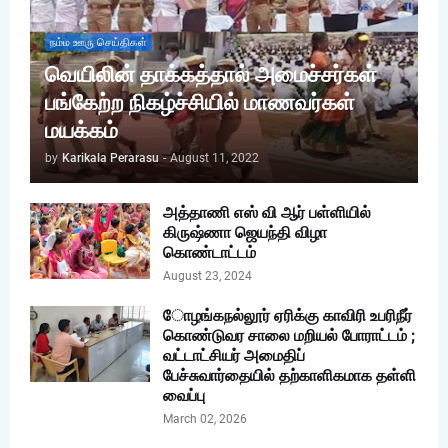
நம்ம ஊரு செய்திகள்
வெயிலின் தாக்கத்தால் அமைச்சர்கள்
பங்கேற்ற நிகழ்ச்சியில் மாணவர்கள்
மயக்கம்
by
Karikala Perarasu
-
August 11, 2022
அத்தாணி எஸ் வி ஆர் பள்ளியில்
கிருஷ்ணா ஜெயந்தி விழா
கொண்டாட்டம்
August 23, 2024
ோழங்கநல்லூர் ஏரிக்கு காவிரி உபரிநீர்
கொண்டுவர சாலை மறியல் போராட்டம் ;
வட்டாட்சியர் அமைதிப்
பேச்சுவார்தையில் தற்காளிகமாக தள்ளி
வைப்பு
March 02, 2026