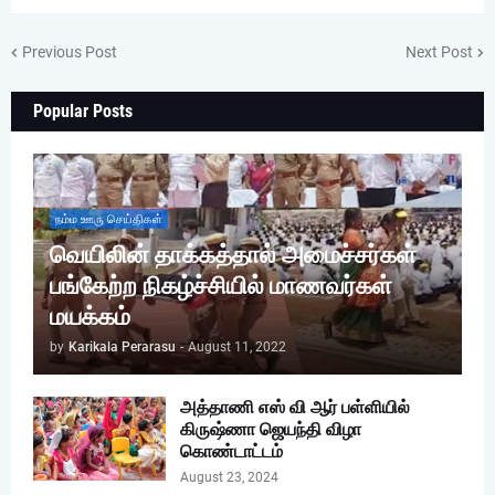
Previous Post
Next Post
Popular Posts
நம்ம ஊரு செய்திகள்
வெயிலின் தாக்கத்தால் அமைச்சர்கள்
பங்கேற்ற நிகழ்ச்சியில் மாணவர்கள்
மயக்கம்
by
Karikala Perarasu
-
August 11, 2022
அத்தாணி எஸ் வி ஆர் பள்ளியில்
கிருஷ்ணா ஜெயந்தி விழா
கொண்டாட்டம்
August 23, 2024