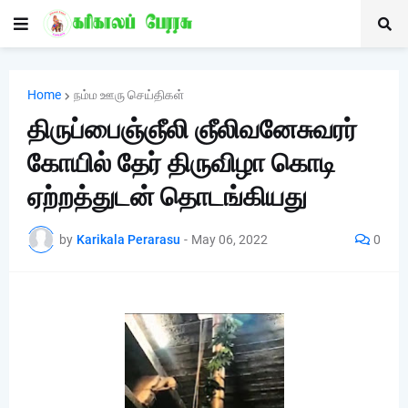
Home
நம்ம ஊரு செய்திகள்
திருப்பைஞ்ஞீலி ஞீலிவனேசுவரர்
கோயில் தேர் திருவிழா கொடி
ஏற்றத்துடன் தொடங்கியது
by
Karikala Perarasu
-
May 06, 2022
0