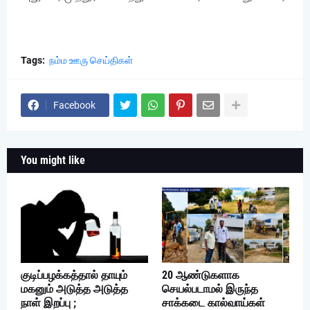
Tags:
நம்ம ஊரு செய்திகள்
Facebook
You might like
குடிப்பழக்கத்தால் தாயும்
20 ஆண்டுகளாக
மகனும் அடுத்த அடுத்த
செயல்படாமல் இருந்த
நாள் இறப்பு ;
சாக்கடை கால்வாய்கள்