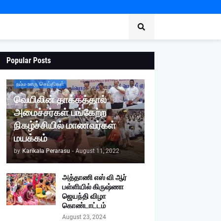
Popular Posts
நம்ம ஊரு செய்திகள்
வெயிலின் தாக்கத்தால்
அமைச்சர்கள் பங்கேற்ற
நிகழ்ச்சியில் மாணவர்கள்
மயக்கம்
by
Karikala Perarasu
-
August 11, 2022
அத்தாணி எஸ் வி ஆர்
பள்ளியில் கிருஷ்ணா
ஜெயந்தி விழா
கொண்டாட்டம்
August 23, 2024