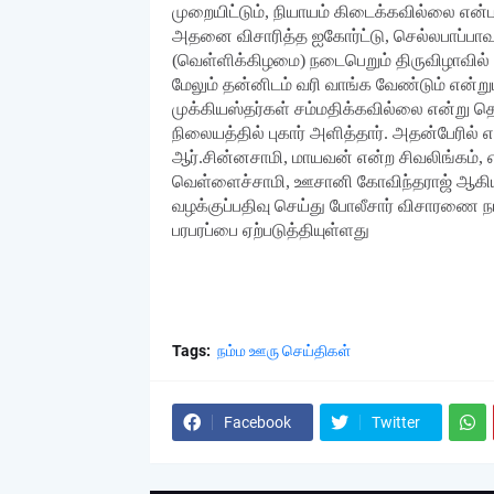
முறையிட்டும், நியாயம் கிடைக்கவில்லை என்பத
அதனை விசாரித்த ஐகோர்ட்டு, செல்லபாப்பாவுக
(வெள்ளிக்கிழமை) நடைபெறும் திருவிழாவில
மேலும் தன்னிடம் வரி வாங்க வேண்டும் என்றும
முக்கியஸ்தர்கள் சம்மதிக்கவில்லை என்று தெ
நிலையத்தில் புகார் அளித்தார். அதன்பேரில்
ஆர்.சின்னசாமி, மாயவன் என்ற சிவலிங்கம், எ
வெள்ளைச்சாமி, ஊசானி கோவிந்தராஜ் ஆகிய 9 பே
வழக்குப்பதிவு செய்து போலீசார் விசாரணை நட
பரபரப்பை ஏற்படுத்தியுள்ளது
Tags:
நம்ம ஊரு செய்திகள்
Facebook
Twitter