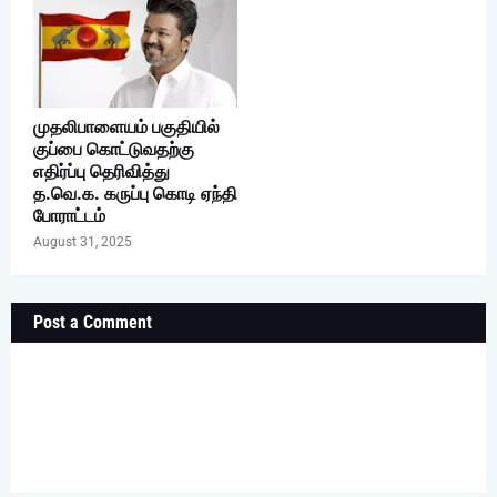
முதலிபாளையம் பகுதியில்
குப்பை கொட்டுவதற்கு
எதிர்ப்பு தெரிவித்து
த.வெ.க. கருப்பு கொடி ஏந்தி
போராட்டம்
August 31, 2025
Post a Comment