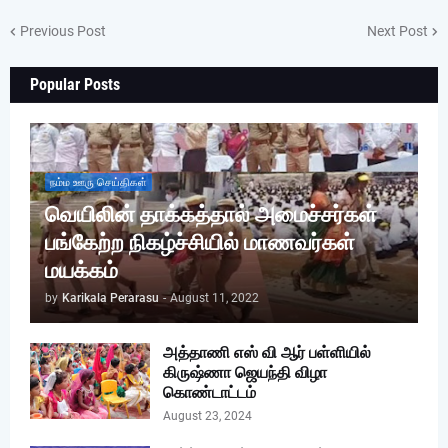
Previous Post
Next Post
Popular Posts
நம்ம ஊரு செய்திகள்
வெயிலின் தாக்கத்தால் அமைச்சர்கள்
பங்கேற்ற நிகழ்ச்சியில் மாணவர்கள்
மயக்கம்
by
Karikala Perarasu
-
August 11, 2022
அத்தாணி எஸ் வி ஆர் பள்ளியில்
கிருஷ்ணா ஜெயந்தி விழா
கொண்டாட்டம்
August 23, 2024