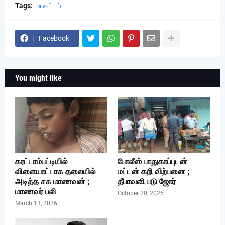
Tags:
மாவட்டம்
Facebook
You might like
கரட்டாம்பட்டியில்
போலீஸ் பாதுகாப்புடன்
விளையாட்டாக தலையில்
மட்டன் கறி விற்பனை ;
அடித்த சக மாணவன் ;
தீபாவளி படு ஜோர்
மாணவர் பலி
October 20, 2025
March 13, 2026