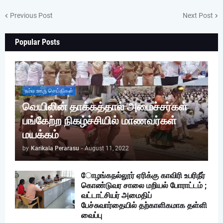
Previous Post
Next Post
Popular Posts
நம்ம ஊரு செய்திகள்
வெயிலின் தாக்கத்தால் அமைச்சர்கள்
பங்கேற்ற நிகழ்ச்சியில் மாணவர்கள்
மயக்கம்
by
Karikala Perarasu
-
August 11, 2022
ோழங்கநல்லூர் ஏரிக்கு காவிரி உபரிநீர்
கொண்டுவர சாலை மறியல் போராட்டம் ;
வட்டாட்சியர் அமைதிப்
பேச்சுவார்தையில் தற்காளிகமாக தள்ளி
வைப்பு