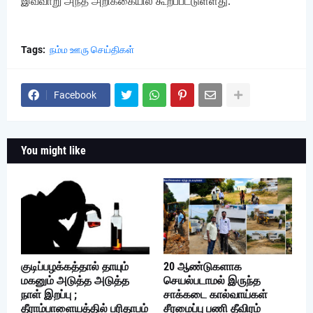
இவ்வாறு அந்த அறிக்கையில் கூறப்பட்டுள்ளது.
Tags:
நம்ம ஊரு செய்திகள்
Facebook
You might like
குடிப்பழக்கத்தால் தாயும்
20 ஆண்டுகளாக
மகனும் அடுத்த அடுத்த
செயல்படாமல் இருந்த
நாள் இறப்பு ;
சாக்கடை கால்வாய்கள்
தீராம்பாளையத்தில் பரிதாபம்
சீரமைப்பு பணி தீவிரம்