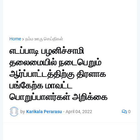
Home
நம்ம ஊரு செய்திகள்
எடப்பாடி பழனிச்சாமி
தலைமையில் நடைபெறும்
ஆர்ப்பாட்டத்திற்கு திரளாக
பங்கேற்க மாவட்ட
பொறுப்பாளர்கள் அறிக்கை
by
Karikala Perarasu
-
April 04, 2022
0