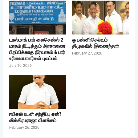
டாஸ்மாக் பார் லைசென்ஸ் 2
ஓ பன்னீர்செல்வம்
மாதம் நீட்டித்தும் அரசாணை
திமுகவில் இணைந்தார்
பிறப்பிக்காத நிர்வாகம் & பார்
February 27, 2026
உரிமையாளர்கள் புலம்பல்
July 10, 2026
ஈபிஎஸ் உடன் சந்திப்பு ஏன்?
விக்கிரமராஜா விளக்கம்
February 26, 2026