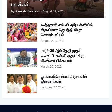
மயக்கம்
by
Karikala Perarasu
-
August 11, 2022
அத்தாணி எஸ் வி ஆர் பள்ளியில்
கிருஷ்ணா ஜெயந்தி விழா
கொண்டாட்டம்
August 23, 2024
மார்ச் 30 ஆம் தேதி முதல்
டி.என்.பி.எஸ்.சி குரூப்-4 கு
விண்ணப்பிக்கலாம்
March 29, 2022
ஓ பன்னீர்செல்வம் திமுகவில்
இணைந்தார்
February 27, 2026