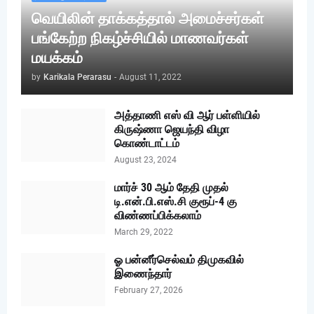
வெயிலின் தாக்கத்தால் அமைச்சர்கள்
பங்கேற்ற நிகழ்ச்சியில் மாணவர்கள்
மயக்கம்
by
Karikala Perarasu
-
August 11, 2022
அத்தாணி எஸ் வி ஆர் பள்ளியில்
கிருஷ்ணா ஜெயந்தி விழா
கொண்டாட்டம்
August 23, 2024
மார்ச் 30 ஆம் தேதி முதல்
டி.என்.பி.எஸ்.சி குரூப்-4 கு
விண்ணப்பிக்கலாம்
March 29, 2022
ஓ பன்னீர்செல்வம் திமுகவில்
இணைந்தார்
February 27, 2026