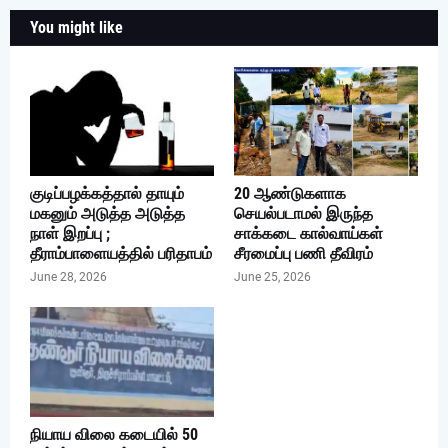
You might like
குடிப்பழக்கத்தால் தாயும்
20 ஆண்டுகளாக
மகனும் அடுத்த அடுத்த
செயல்படாமல் இருந்த
நாள் இறப்பு ;
சாக்கடை கால்வாய்கள்
தீராம்பாளையத்தில் பரிதாபம்
சீரமைப்பு பணி தீவிரம்
June 28, 2026
June 25, 2026
நியாய விலை கடையில் 50