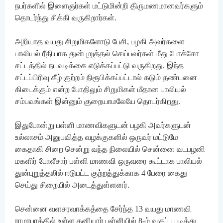
நபர்களில் இளைஞர்கள் மட்டுமின்றி திருமணமானவர்களும்
தொடர்ந்து சிக்கி வருகிறார்கள்.
அறியாத வயது சிறுமிகளோடு பேசி, பழகி அவர்களை
பாலியல் ரீதியாக துன்புறுத்தல் செய்பவர்கள் மீது போக்சோ
சட்டத்தில் நடவடிக்கை எடுக்கப்பட்டு வருகிறது. இந்த
சட்டப்பிரிவு கீழ் குற்றம் நிரூபிக்கப்பட்டால் கடும் தண்டனை
கிடைக்கும் என்ற போதிலும் சிறுமிகள் மீதான பாலியல்
சம்பவங்கள் இன்னும் குறையாமலேயே தொடர்கிறது.
இதுபோன்று பள்ளி மாணவிகளுடன் பழகி அவர்களுடன்
உல்லாசம் அனுபவித்த வழக்குகளில் ஒருவர் மட்டுமே
கைதாகி சிறை சென்று வந்த நிலையில் சென்னை வடபழனி
மகளிர் போலீசார் பள்ளி மாணவி ஒருவரை கூட்டாக பாலியல்
துன்புறுத்தலில் ஈடுபட்ட குற்றத்துக்காக 4 பேரை கைது
செய்து சிறையில் அடைத்துள்ளனர்.
சென்னை வளசரவாக்கத்தை சேர்ந்த 13 வயது மாணவி
ராமாபுரத்தில் உள்ள தனியார் பள்ளியில் 8-ம் வகுப்பு படித்து