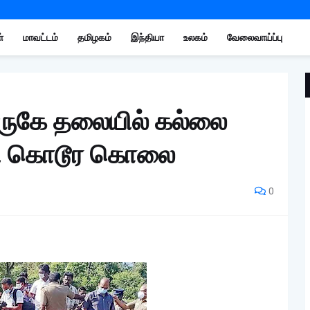
்
மாவட்டம்
தமிழகம்
இந்தியா
உலகம்
வேலைவாய்ப்பு
அருகே தலையில் கல்லை
ளி கொடூர கொலை
0