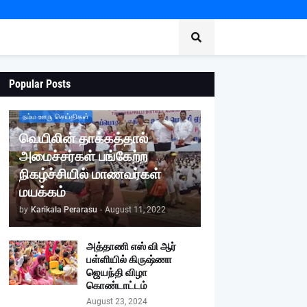
Popular Posts
நம்ம ஊரு செய்திகள்
வெயிலின் தாக்கத்தால்
அமைச்சர்கள் பங்கேற்ற
நிகழ்ச்சியில் மாணவர்கள்
மயக்கம்
by
Karikala Perarasu
-
August 11, 2022
அத்தாணி எஸ் வி ஆர்
பள்ளியில் கிருஷ்ணா
ஜெயந்தி விழா
கொண்டாட்டம்
August 23, 2024