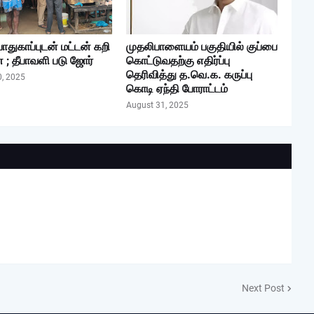
ாதுகாப்புடன் மட்டன் கறி
முதலிபாளையம் பகுதியில் குப்பை
 ; தீபாவளி படு ஜோர்
கொட்டுவதற்கு எதிர்ப்பு
தெரிவித்து த.வெ.க. கருப்பு
0, 2025
கொடி ஏந்தி போராட்டம்
August 31, 2025
Next Post