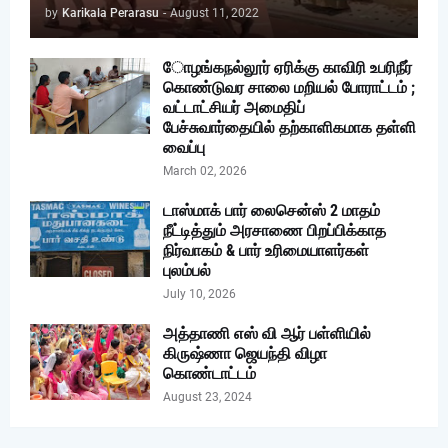
by
Karikala Perarasu
-
August 11, 2022
ோழங்கநல்லூர் ஏரிக்கு காவிரி உபரிநீர்
கொண்டுவர சாலை மறியல் போராட்டம் ;
வட்டாட்சியர் அமைதிப்
பேச்சுவார்தையில் தற்காளிகமாக தள்ளி
வைப்பு
March 02, 2026
டாஸ்மாக் பார் லைசென்ஸ் 2 மாதம்
நீட்டித்தும் அரசாணை பிறப்பிக்காத
நிர்வாகம் & பார் உரிமையாளர்கள்
புலம்பல்
July 10, 2026
அத்தாணி எஸ் வி ஆர் பள்ளியில்
கிருஷ்ணா ஜெயந்தி விழா
கொண்டாட்டம்
August 23, 2024