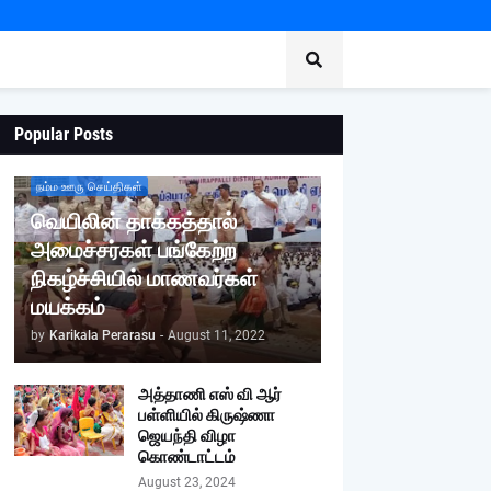
Popular Posts
நம்ம ஊரு செய்திகள்
வெயிலின் தாக்கத்தால்
அமைச்சர்கள் பங்கேற்ற
நிகழ்ச்சியில் மாணவர்கள்
மயக்கம்
by
Karikala Perarasu
-
August 11, 2022
அத்தாணி எஸ் வி ஆர்
பள்ளியில் கிருஷ்ணா
ஜெயந்தி விழா
கொண்டாட்டம்
August 23, 2024