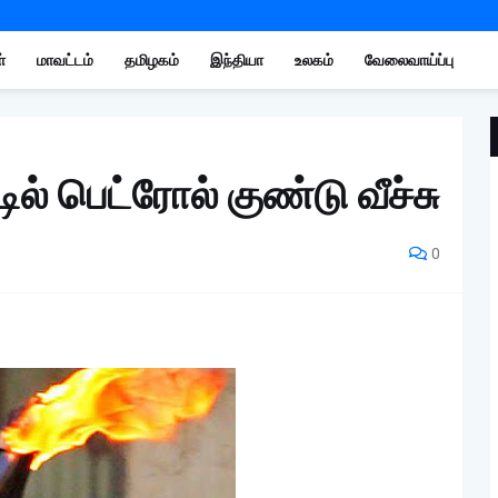
்
மாவட்டம்
தமிழகம்
இந்தியா
உலகம்
வேலைவாய்ப்பு
டில் பெட்ரோல் குண்டு வீச்சு
0