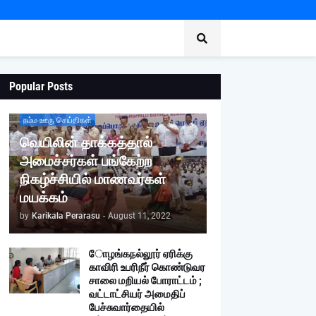
Popular Posts
நம்ம ஊரு செய்திகள்
வெயிலின் தாக்கத்தால்
அமைச்சர்கள் பங்கேற்ற
நிகழ்ச்சியில் மாணவர்கள்
மயக்கம்
by
Karikala Perarasu
-
August 11, 2022
ோழங்கநல்லூர் ஏரிக்கு
காவிரி உபரிநீர் கொண்டுவர
சாலை மறியல் போராட்டம் ;
வட்டாட்சியர் அமைதிப்
பேச்சுவார்தையில்