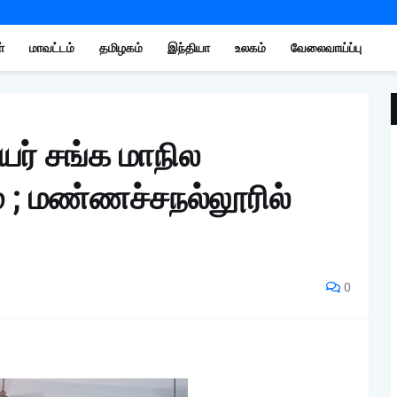
்
மாவட்டம்
தமிழகம்
இந்தியா
உலகம்
வேலைவாய்ப்பு
யர் சங்க மாநில
் ; மண்ணச்சநல்லூரில்
0