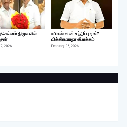
ர்செல்வம் திமுகவில்
ஈபிஎஸ் உடன் சந்திப்பு ஏன்?
ார்
விக்கிரமராஜா விளக்கம்
27, 2026
February 26, 2026