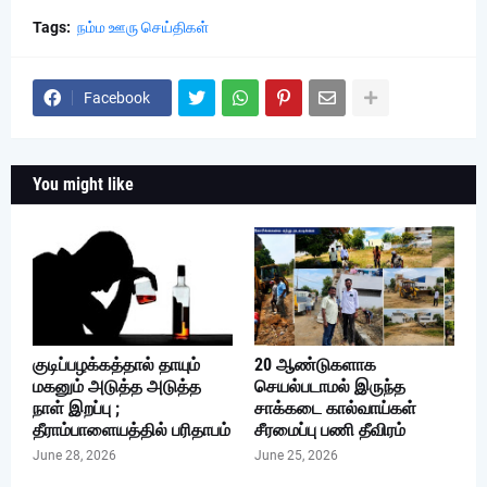
Tags:
நம்ம ஊரு செய்திகள்
Facebook
You might like
குடிப்பழக்கத்தால் தாயும்
20 ஆண்டுகளாக
மகனும் அடுத்த அடுத்த
செயல்படாமல் இருந்த
நாள் இறப்பு ;
சாக்கடை கால்வாய்கள்
தீராம்பாளையத்தில் பரிதாபம்
சீரமைப்பு பணி தீவிரம்
June 28, 2026
June 25, 2026