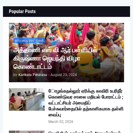
Popular Posts
நம்ம ஊரு செய்திகள்
அத்தாணி எஸ் வி ஆர் பள்ளியில்
கிருஷ்ணா ஜெயந்தி விழா
கொண்டாட்டம்
by
Karikala Perarasu
-
August 23, 2024
ோழங்கநல்லூர் ஏரிக்கு காவிரி உபரிநீர்
கொண்டுவர சாலை மறியல் போராட்டம் ;
வட்டாட்சியர் அமைதிப்
பேச்சுவார்தையில் தற்காளிகமாக தள்ளி
வைப்பு
March 02, 2026