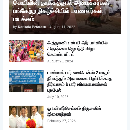
வெயிலின் தாக்கத்தால் அமைச்சர்கள்
பங்கேற்ற நிகழ்ச்சியில் மாணவர்கள்
மயக்கம்
by
Karikala Perarasu
-
August 11, 2022
அத்தாணி எஸ் வி ஆர் பள்ளியில்
கிருஷ்ணா ஜெயந்தி விழா
கொண்டாட்டம்
August 23, 2024
டாஸ்மாக் பார் லைசென்ஸ் 2 மாதம்
நீட்டித்தும் அரசாணை பிறப்பிக்காத
நிர்வாகம் & பார் உரிமையாளர்கள்
புலம்பல்
July 10, 2026
ஓ பன்னீர்செல்வம் திமுகவில்
இணைந்தார்
February 27, 2026