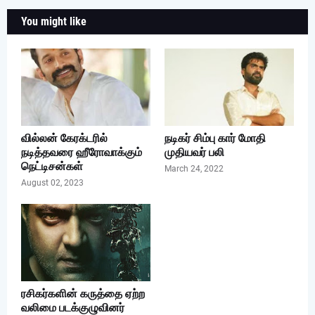
You might like
வில்லன் கேரக்டரில்
நடிகர் சிம்பு கார் மோதி
நடித்தவரை ஹீரோவாக்கும்
முதியவர் பலி
நெட்டிசன்கள்
March 24, 2022
August 02, 2023
ரசிகர்களின் கருத்தை ஏற்ற
வலிமை படக்குழுவினர்