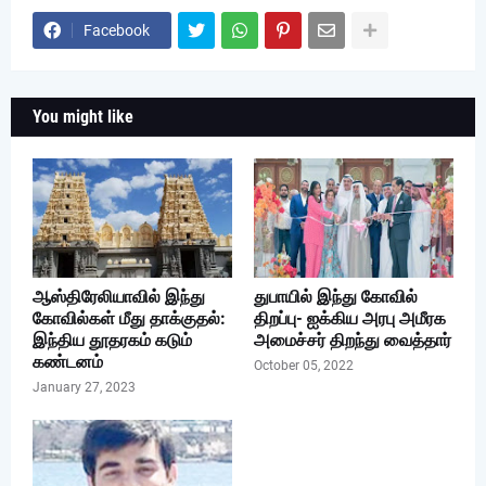
Facebook
You might like
ஆஸ்திரேலியாவில் இந்து
துபாயில் இந்து கோவில்
கோவில்கள் மீது தாக்குதல்:
திறப்பு- ஐக்கிய அரபு அமீரக
இந்திய தூதரகம் கடும்
அமைச்சர் திறந்து வைத்தார்
கண்டனம்
October 05, 2022
January 27, 2023