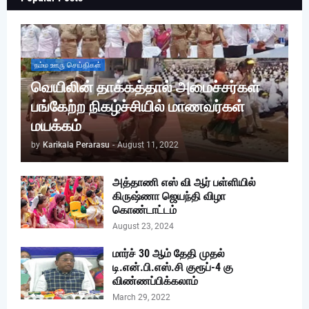
நம்ம ஊரு செய்திகள்
வெயிலின் தாக்கத்தால் அமைச்சர்கள்
பங்கேற்ற நிகழ்ச்சியில் மாணவர்கள்
மயக்கம்
by
Karikala Perarasu
-
August 11, 2022
அத்தாணி எஸ் வி ஆர் பள்ளியில்
கிருஷ்ணா ஜெயந்தி விழா
கொண்டாட்டம்
August 23, 2024
மார்ச் 30 ஆம் தேதி முதல்
டி.என்.பி.எஸ்.சி குரூப்-4 கு
விண்ணப்பிக்கலாம்
March 29, 2022