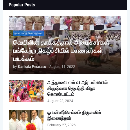
Popular Posts
நம்ம ஊரு செய்திகள்
வெயிலின் தாக்கத்தால் அமைச்சர்கள்
பங்கேற்ற நிகழ்ச்சியில் மாணவர்கள்
மயக்கம்
by
Karikala Perarasu
-
August 11, 2022
அத்தாணி எஸ் வி ஆர் பள்ளியில்
கிருஷ்ணா ஜெயந்தி விழா
கொண்டாட்டம்
August 23, 2024
ஓ பன்னீர்செல்வம் திமுகவில்
இணைந்தார்
February 27, 2026