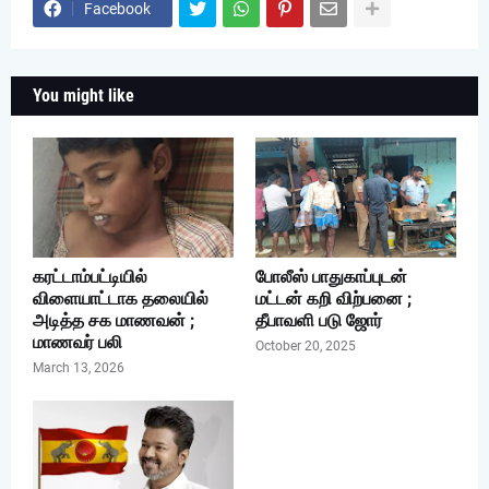
Facebook
You might like
கரட்டாம்பட்டியில்
போலீஸ் பாதுகாப்புடன்
விளையாட்டாக தலையில்
மட்டன் கறி விற்பனை ;
அடித்த சக மாணவன் ;
தீபாவளி படு ஜோர்
மாணவர் பலி
October 20, 2025
March 13, 2026